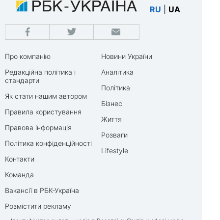
RU
|
UA
Про компанію
Новини України
Редакційна політика і
Аналітика
стандарти
Політика
Як стати нашим автором
Бізнес
Правила користування
Життя
Правова інформація
Розваги
Політика конфіденційності
Lifestyle
Контакти
Команда
Вакансії в РБК-Україна
Розмістити рекламу