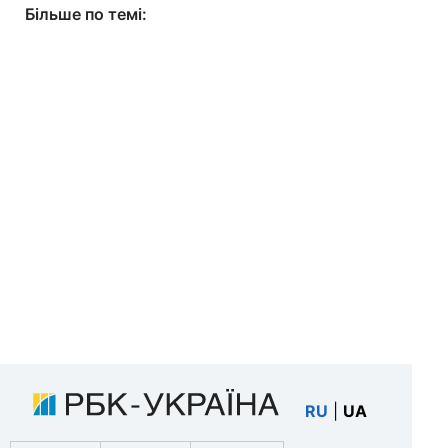
Більше по темі:
RU
|
UA