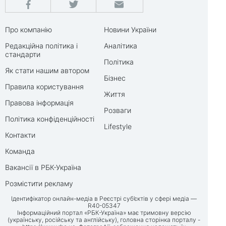
Про компанію
Новини України
Редакційна політика і
Аналітика
стандарти
Політика
Як стати нашим автором
Бізнес
Правила користування
Життя
Правова інформація
Розваги
Політика конфіденційності
Lifestyle
Контакти
Команда
Вакансії в РБК-Україна
Розмістити рекламу
Ідентифікатор онлайн-медіа в Реєстрі суб’єктів у сфері медіа —
R40-05347
Інформаційний портал «РБК-Україна» має тримовну версію
(українську, російську та англійську), головна сторінка порталу -