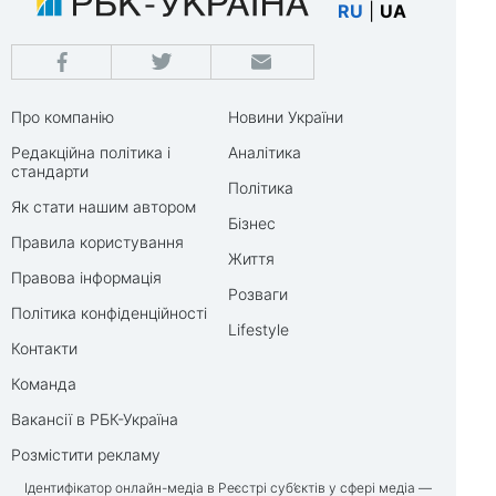
RU
|
UA
Про компанію
Новини України
Редакційна політика і
Аналітика
стандарти
Політика
Як стати нашим автором
Бізнес
Правила користування
Життя
Правова інформація
Розваги
Політика конфіденційності
Lifestyle
Контакти
Команда
Вакансії в РБК-Україна
Розмістити рекламу
Ідентифікатор онлайн-медіа в Реєстрі суб’єктів у сфері медіа —