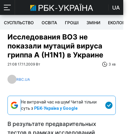
UA
СУСПІЛЬСТВО
ОСВІТА
ГРОШІ
ЗМІНИ
ЕКОЛОГІЯ
Исследования ВОЗ не
показали мутаций вируса
гриппа А (H1N1) в Украине
21:08 17.11.2009 Вт
3 хв
RBC.UA
Не витрачай час на шум! Читай тільки
суть з
РБК-Україна у Google
В результате предварительных
тестов в рамках исследований