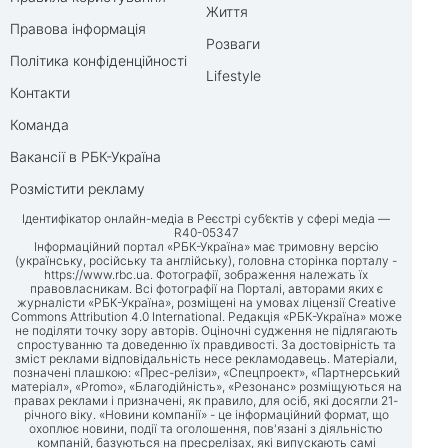
Життя
Правова інформація
Розваги
Політика конфіденційності
Lifestyle
Контакти
Команда
Вакансії в РБК-Україна
Розмістити рекламу
Ідентифікатор онлайн-медіа в Реєстрі суб’єктів у сфері медіа —
R40-05347
Інформаційний портал «РБК-Україна» має тримовну версію
(українську, російську та англійську), головна сторінка порталу -
https://www.rbc.ua
. Фотографії, зображення належать їх
правовласникам. Всі фотографії на Порталі, авторами яких є
журналісти «РБК-Україна», розміщені на умовах ліцензії Creative
Commons Attribution 4.0 International. Редакція «РБК-Україна» може
не поділяти точку зору авторів. Оціночні судження не підлягають
спростуванню та доведенню їх правдивості. За достовірність та
зміст реклами відповідальність несе рекламодавець. Матеріали,
позначені плашкою: «Прес-релізи», «Спецпроект», «Партнерський
матеріал», «Promo», «Благодійність», «Резонанс» розміщуються на
правах реклами і призначені, як правило, для осіб, які досягли 21-
річного віку. «Новини компанії» - це інформаційний формат, що
охоплює новини, події та оголошення, пов'язані з діяльністю
компаній, базуються на пресрелізах, які випускають самі