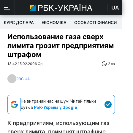
UA
КУРС ДОЛАРА
ЕКОНОМІКА
ОСОБИСТІ ФІНАНСИ
TEC
Использование газа сверх
лимита грозит предприятиям
штрафом
13:42 15.02.2006 Ср
2 хв
RBC.UA
Не витрачай час на шум! Читай тільки
суть з
РБК-Україна у Google
К предприятиям, использующим газ
сверх лимита, применят штрафные