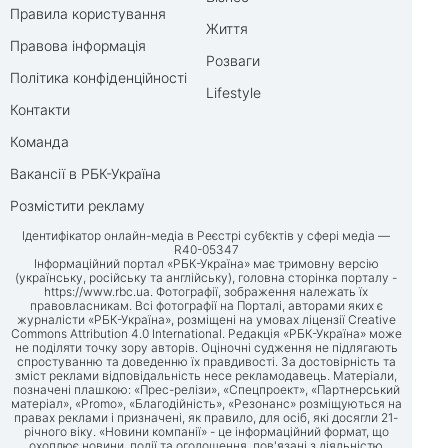
Правила користування
Життя
Правова інформація
Розваги
Політика конфіденційності
Lifestyle
Контакти
Команда
Вакансії в РБК-Україна
Розмістити рекламу
Ідентифікатор онлайн-медіа в Реєстрі суб’єктів у сфері медіа —
R40-05347
Інформаційний портал «РБК-Україна» має тримовну версію
(українську, російську та англійську), головна сторінка порталу -
https://www.rbc.ua
. Фотографії, зображення належать їх
правовласникам. Всі фотографії на Порталі, авторами яких є
журналісти «РБК-Україна», розміщені на умовах ліцензії Creative
Commons Attribution 4.0 International. Редакція «РБК-Україна» може
не поділяти точку зору авторів. Оціночні судження не підлягають
спростуванню та доведенню їх правдивості. За достовірність та
зміст реклами відповідальність несе рекламодавець. Матеріали,
позначені плашкою: «Прес-релізи», «Спецпроект», «Партнерський
матеріал», «Promo», «Благодійність», «Резонанс» розміщуються на
правах реклами і призначені, як правило, для осіб, які досягли 21-
річного віку. «Новини компанії» - це інформаційний формат, що
охоплює новини, події та оголошення, пов'язані з діяльністю