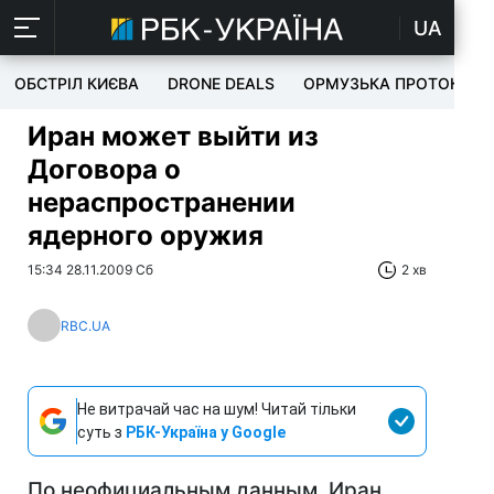
UA
ОБСТРІЛ КИЄВА
DRONE DEALS
ОРМУЗЬКА ПРОТОКА
Иран может выйти из
Договора о
нераспространении
ядерного оружия
15:34 28.11.2009 Сб
2 хв
RBC.UA
Не витрачай час на шум! Читай тільки
суть з
РБК-Україна у Google
По неофициальным данным, Иран