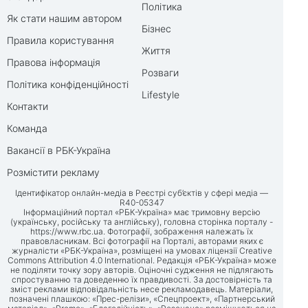
Політика
Як стати нашим автором
Бізнес
Правила користування
Життя
Правова інформація
Розваги
Політика конфіденційності
Lifestyle
Контакти
Команда
Вакансії в РБК-Україна
Розмістити рекламу
Ідентифікатор онлайн-медіа в Реєстрі суб’єктів у сфері медіа —
R40-05347
Інформаційний портал «РБК-Україна» має тримовну версію
(українську, російську та англійську), головна сторінка порталу -
https://www.rbc.ua
. Фотографії, зображення належать їх
правовласникам. Всі фотографії на Порталі, авторами яких є
журналісти «РБК-Україна», розміщені на умовах ліцензії Creative
Commons Attribution 4.0 International. Редакція «РБК-Україна» може
не поділяти точку зору авторів. Оціночні судження не підлягають
спростуванню та доведенню їх правдивості. За достовірність та
зміст реклами відповідальність несе рекламодавець. Матеріали,
позначені плашкою: «Прес-релізи», «Спецпроект», «Партнерський