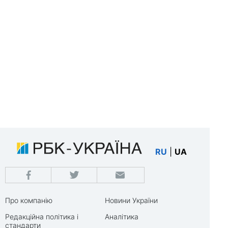
RU
|
UA
Про компанію
Новини України
Редакційна політика і
Аналітика
стандарти