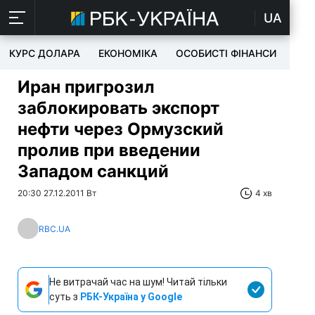
UA
КУРС ДОЛАРА
ЕКОНОМІКА
ОСОБИСТІ ФІНАНСИ
TEC
Иран пригрозил
заблокировать экспорт
нефти через Ормузский
пролив при введении
Западом санкций
20:30 27.12.2011 Вт
4 хв
RBC.UA
Не витрачай час на шум! Читай тільки
суть з
РБК-Україна у Google