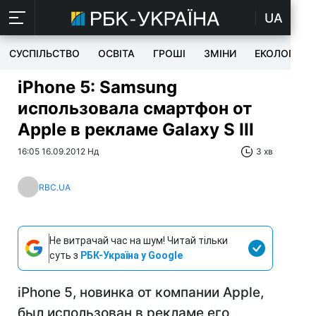
UA
СУСПІЛЬСТВО
ОСВІТА
ГРОШІ
ЗМІНИ
ЕКОЛОГІЯ
iPhone 5: Samsung
использовала смартфон от
Apple в рекламе Galaxy S III
16:05 16.09.2012 Нд
3 хв
RBC.UA
Не витрачай час на шум! Читай тільки
суть з
РБК-Україна у Google
iPhone 5, новинка от компании Apple,
был использован в рекламе его