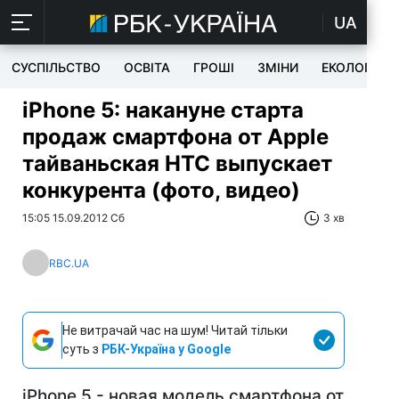
UA
СУСПІЛЬСТВО
ОСВІТА
ГРОШІ
ЗМІНИ
ЕКОЛОГІЯ
iPhone 5: накануне старта
продаж смартфона от Apple
тайваньская HTC выпускает
конкурента (фото, видео)
15:05 15.09.2012 Сб
3 хв
RBC.UA
Не витрачай час на шум! Читай тільки
суть з
РБК-Україна у Google
iPhone 5 - новая модель смартфона от