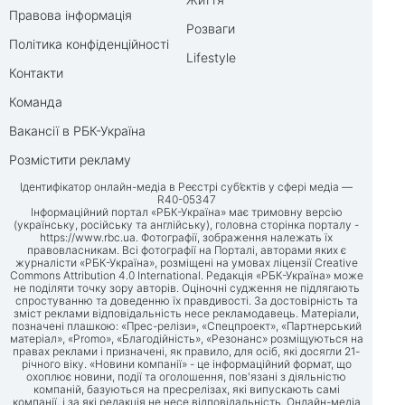
Правова інформація
Розваги
Політика конфіденційності
Lifestyle
Контакти
Команда
Вакансії в РБК-Україна
Розмістити рекламу
Ідентифікатор онлайн-медіа в Реєстрі суб’єктів у сфері медіа —
R40-05347
Інформаційний портал «РБК-Україна» має тримовну версію
(українську, російську та англійську), головна сторінка порталу -
https://www.rbc.ua
. Фотографії, зображення належать їх
правовласникам. Всі фотографії на Порталі, авторами яких є
журналісти «РБК-Україна», розміщені на умовах ліцензії Creative
Commons Attribution 4.0 International. Редакція «РБК-Україна» може
не поділяти точку зору авторів. Оціночні судження не підлягають
спростуванню та доведенню їх правдивості. За достовірність та
зміст реклами відповідальність несе рекламодавець. Матеріали,
позначені плашкою: «Прес-релізи», «Спецпроект», «Партнерський
матеріал», «Promo», «Благодійність», «Резонанс» розміщуються на
правах реклами і призначені, як правило, для осіб, які досягли 21-
річного віку. «Новини компанії» - це інформаційний формат, що
охоплює новини, події та оголошення, пов'язані з діяльністю
компаній, базуються на пресрелізах, які випускають самі
компанії, і за які редакція не несе відповідальність. Онлайн-медіа