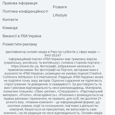
Правова інформація
Розваги
Політика конфіденційності
Lifestyle
Контакти
Команда
Вакансії в РБК-Україна
Розмістити рекламу
Ідентифікатор онлайн-медіа в Реєстрі суб’єктів у сфері медіа —
R40-05347
Інформаційний портал «РБК-Україна» має тримовну версію
(українську, російську та англійську), головна сторінка порталу -
https://www.rbc.ua
. Фотографії, зображення належать їх
правовласникам. Всі фотографії на Порталі, авторами яких є
журналісти «РБК-Україна», розміщені на умовах ліцензії Creative
Commons Attribution 4.0 International. Редакція «РБК-Україна» може
не поділяти точку зору авторів. Оціночні судження не підлягають
спростуванню та доведенню їх правдивості. За достовірність та
зміст реклами відповідальність несе рекламодавець. Матеріали,
позначені плашкою: «Прес-релізи», «Спецпроект», «Партнерський
матеріал», «Promo», «Благодійність», «Резонанс» розміщуються на
правах реклами і призначені, як правило, для осіб, які досягли 21-
річного віку. «Новини компанії» - це інформаційний формат, що
охоплює новини, події та оголошення, пов'язані з діяльністю
компаній, базуються на пресрелізах, які випускають самі
компанії, і за які редакція не несе відповідальність. Онлайн-медіа