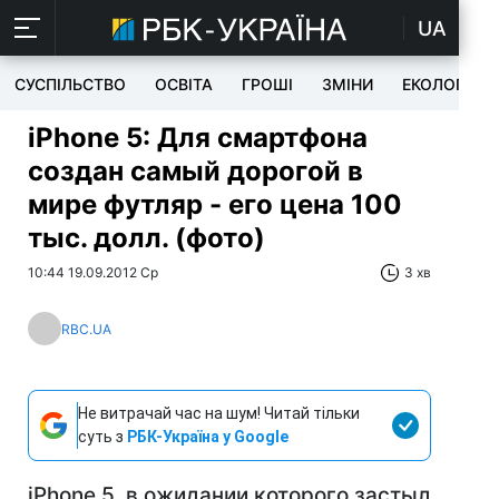
UA
СУСПІЛЬСТВО
ОСВІТА
ГРОШІ
ЗМІНИ
ЕКОЛОГІЯ
iPhone 5: Для смартфона
создан самый дорогой в
мире футляр - его цена 100
тыс. долл. (фото)
10:44 19.09.2012 Ср
3 хв
RBC.UA
Не витрачай час на шум! Читай тільки
суть з
РБК-Україна у Google
iPhone 5, в ожидании которого застыл