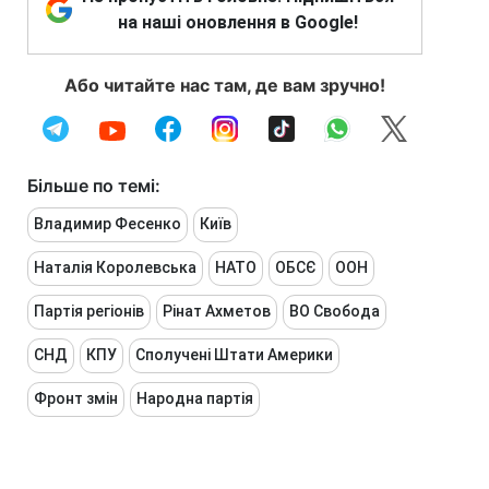
на наші оновлення в Google!
Або читайте нас там, де вам зручно!
Більше по темі:
Владимир Фесенко
Київ
Наталія Королевська
НАТО
ОБСЄ
ООН
Партія регіонів
Рінат Ахметов
ВО Свобода
СНД
КПУ
Сполучені Штати Америки
Фронт змін
Народна партія