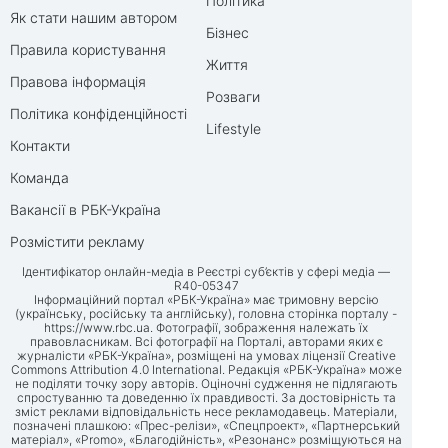
Політика
Як стати нашим автором
Бізнес
Правила користування
Життя
Правова інформація
Розваги
Політика конфіденційності
Lifestyle
Контакти
Команда
Вакансії в РБК-Україна
Розмістити рекламу
Ідентифікатор онлайн-медіа в Реєстрі суб’єктів у сфері медіа —
R40-05347
Інформаційний портал «РБК-Україна» має тримовну версію
(українську, російську та англійську), головна сторінка порталу -
https://www.rbc.ua
. Фотографії, зображення належать їх
правовласникам. Всі фотографії на Порталі, авторами яких є
журналісти «РБК-Україна», розміщені на умовах ліцензії Creative
Commons Attribution 4.0 International. Редакція «РБК-Україна» може
не поділяти точку зору авторів. Оціночні судження не підлягають
спростуванню та доведенню їх правдивості. За достовірність та
зміст реклами відповідальність несе рекламодавець. Матеріали,
позначені плашкою: «Прес-релізи», «Спецпроект», «Партнерський
матеріал», «Promo», «Благодійність», «Резонанс» розміщуються на