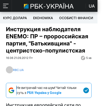
UA
КУРС ДОЛАРА
ЕКОНОМІКА
ОСОБИСТІ ФІНАНСИ
TEC
Инструкция наблюдателя
ENEMO: ПР – пророссийская
партия, "Батькивщина" -
центристско-популистская
16:36 21.09.2012 Пт
5 хв
RBC.UA
Не витрачай час на шум! Читай тільки
суть з
РБК-Україна у Google
Инструкция европейской сети по