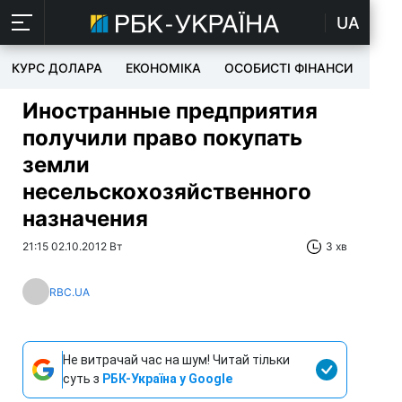
UA
КУРС ДОЛАРА
ЕКОНОМІКА
ОСОБИСТІ ФІНАНСИ
TEC
Иностранные предприятия
получили право покупать
земли
несельскохозяйственного
назначения
21:15 02.10.2012 Вт
3 хв
RBC.UA
Не витрачай час на шум! Читай тільки
суть з
РБК-Україна у Google