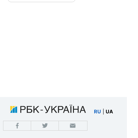
RU
|
UA