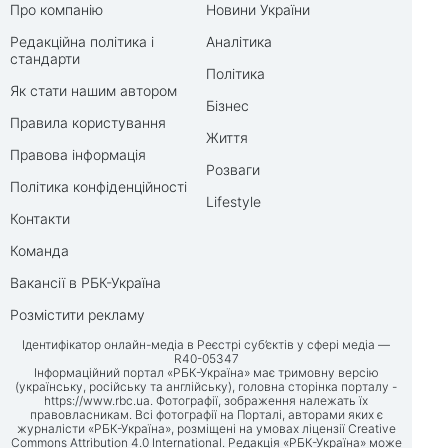
Про компанію
Новини України
Редакційна політика і
Аналітика
стандарти
Політика
Як стати нашим автором
Бізнес
Правила користування
Життя
Правова інформація
Розваги
Політика конфіденційності
Lifestyle
Контакти
Команда
Вакансії в РБК-Україна
Розмістити рекламу
Ідентифікатор онлайн-медіа в Реєстрі суб’єктів у сфері медіа —
R40-05347
Інформаційний портал «РБК-Україна» має тримовну версію
(українську, російську та англійську), головна сторінка порталу -
https://www.rbc.ua
. Фотографії, зображення належать їх
правовласникам. Всі фотографії на Порталі, авторами яких є
журналісти «РБК-Україна», розміщені на умовах ліцензії Creative
Commons Attribution 4.0 International. Редакція «РБК-Україна» може