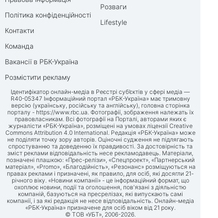
Розваги
Політика конфіденційності
Lifestyle
Контакти
Команда
Вакансії в РБК-Україна
Розмістити рекламу
Ідентифікатор онлайн-медіа в Реєстрі суб’єктів у сфері медіа —
R40-05347 Інформаційний портал «РБК-Україна» має тримовну
версію (українську, російську та англійську), головна сторінка
порталу -
https://www.rbc.ua
. Фотографії, зображення належать їх
правовласникам. Всі фотографії на Порталі, авторами яких є
журналісти «РБК-Україна», розміщені на умовах ліцензії Creative
Commons Attribution 4.0 International. Редакція «РБК-Україна» може
не поділяти точку зору авторів. Оціночні судження не підлягають
спростуванню та доведенню їх правдивості. За достовірність та
зміст реклами відповідальність несе рекламодавець. Матеріали,
позначені плашкою: «Прес-релізи», «Спецпроект», «Партнерський
матеріал», «Promo», «Благодійність», «Резонанс» розміщуються на
правах реклами і призначені, як правило, для осіб, які досягли 21-
річного віку. «Новини компанії» - це інформаційний формат, що
охоплює новини, події та оголошення, пов'язані з діяльністю
компаній, базуються на пресрелізах, які випускають самі
компанії, і за які редакція не несе відповідальність. Онлайн-медіа
«РБК-Україна» призначене для осіб віком від 21 року.
© ТОВ «УБТ», 2006-2026.