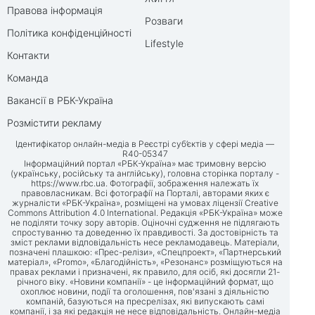
Правова інформація
Розваги
Політика конфіденційності
Lifestyle
Контакти
Команда
Вакансії в РБК-Україна
Розмістити рекламу
Ідентифікатор онлайн-медіа в Реєстрі суб’єктів у сфері медіа —
R40-05347
Інформаційний портал «РБК-Україна» має тримовну версію
(українську, російську та англійську), головна сторінка порталу -
https://www.rbc.ua
. Фотографії, зображення належать їх
правовласникам. Всі фотографії на Порталі, авторами яких є
журналісти «РБК-Україна», розміщені на умовах ліцензії Creative
Commons Attribution 4.0 International. Редакція «РБК-Україна» може
не поділяти точку зору авторів. Оціночні судження не підлягають
спростуванню та доведенню їх правдивості. За достовірність та
зміст реклами відповідальність несе рекламодавець. Матеріали,
позначені плашкою: «Прес-релізи», «Спецпроект», «Партнерський
матеріал», «Promo», «Благодійність», «Резонанс» розміщуються на
правах реклами і призначені, як правило, для осіб, які досягли 21-
річного віку. «Новини компанії» - це інформаційний формат, що
охоплює новини, події та оголошення, пов'язані з діяльністю
компаній, базуються на пресрелізах, які випускають самі
компанії, і за які редакція не несе відповідальність. Онлайн-медіа