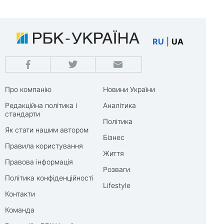
RU
|
UA
Про компанію
Новини України
Редакційна політика і
Аналітика
стандарти
Політика
Як стати нашим автором
Бізнес
Правила користування
Життя
Правова інформація
Розваги
Політика конфіденційності
Lifestyle
Контакти
Команда