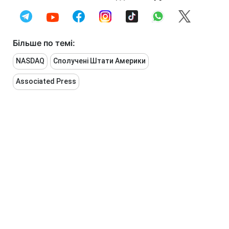
Більше по темі:
NASDAQ
Сполучені Штати Америки
Associated Press