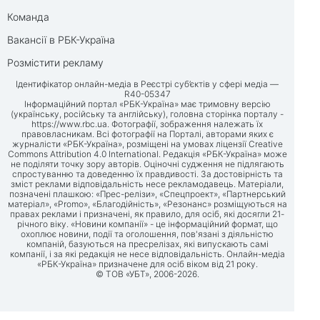
Команда
Вакансії в РБК-Україна
Розмістити рекламу
Ідентифікатор онлайн-медіа в Реєстрі суб’єктів у сфері медіа —
R40-05347
Інформаційний портал «РБК-Україна» має тримовну версію
(українську, російську та англійську), головна сторінка порталу -
https://www.rbc.ua
. Фотографії, зображення належать їх
правовласникам. Всі фотографії на Порталі, авторами яких є
журналісти «РБК-Україна», розміщені на умовах ліцензії Creative
Commons Attribution 4.0 International. Редакція «РБК-Україна» може
не поділяти точку зору авторів. Оціночні судження не підлягають
спростуванню та доведенню їх правдивості. За достовірність та
зміст реклами відповідальність несе рекламодавець. Матеріали,
позначені плашкою: «Прес-релізи», «Спецпроект», «Партнерський
матеріал», «Promo», «Благодійність», «Резонанс» розміщуються на
правах реклами і призначені, як правило, для осіб, які досягли 21-
річного віку. «Новини компанії» - це інформаційний формат, що
охоплює новини, події та оголошення, пов'язані з діяльністю
компаній, базуються на пресрелізах, які випускають самі
компанії, і за які редакція не несе відповідальність. Онлайн-медіа
«РБК-Україна» призначене для осіб віком від 21 року.
© ТОВ «УБТ», 2006-2026.