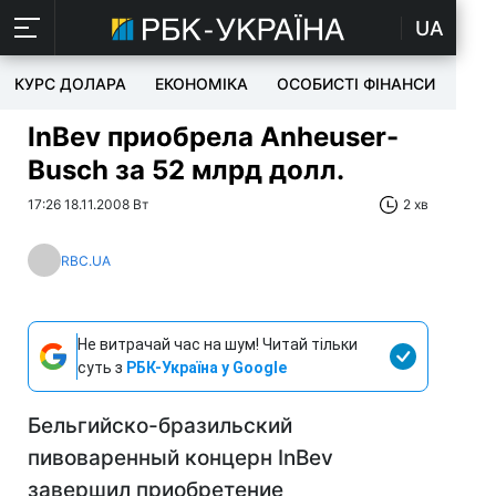
UA
КУРС ДОЛАРА
ЕКОНОМІКА
ОСОБИСТІ ФІНАНСИ
TEC
InBev приобрела Anheuser-
Busch за 52 млрд долл.
17:26 18.11.2008 Вт
2 хв
RBC.UA
Не витрачай час на шум! Читай тільки
суть з
РБК-Україна у Google
Бельгийско-бразильский
пивоваренный концерн InBev
завершил приобретение