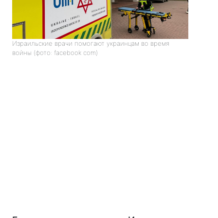
Израильские врачи помогают украинцам во время
войны (фото: facebook com)