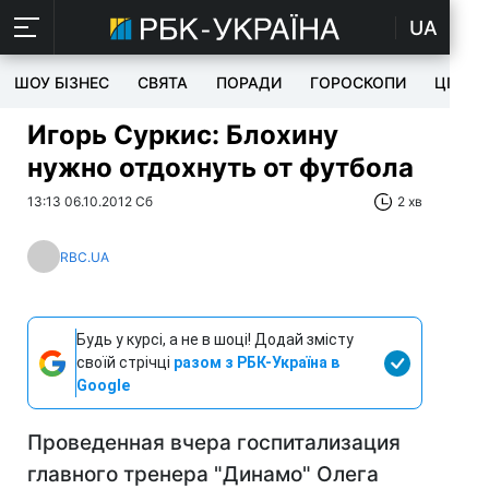
UA
ШОУ БІЗНЕС
СВЯТА
ПОРАДИ
ГОРОСКОПИ
ЦІКАВ
Игорь Суркис: Блохину
нужно отдохнуть от футбола
13:13 06.10.2012 Сб
2 хв
RBC.UA
Будь у курсі, а не в шоці! Додай змісту
своїй стрічці
разом з РБК-Україна в
Google
Проведенная вчера госпитализация
главного тренера "Динамо" Олега