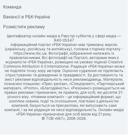
Команда
Вакансії в РБК-Україна
Розмістити рекламу
Ідентифікатор онлайн-медіа в Реєстрі суб’єктів у сфері медіа —
R40-05347
Інформаційний портал «РБК-Україна» має тримовну версію
(українську, російську та англійську), головна сторінка порталу -
https://www.rbc.ua
. Фотографії, зображення належать їх
правовласникам. Всі фотографії на Порталі, авторами яких є
журналісти «РБК-Україна», розміщені на умовах ліцензії Creative
Commons Attribution 4.0 International. Редакція «РБК-Україна» може
не поділяти точку зору авторів. Оціночні судження не підлягають
спростуванню та доведенню їх правдивості. За достовірність та
зміст реклами відповідальність несе рекламодавець. Матеріали,
позначені плашкою: «Прес-релізи», «Спецпроект», «Партнерський
матеріал», «Promo», «Благодійність», «Резонанс» розміщуються на
правах реклами і призначені, як правило, для осіб, які досягли 21-
річного віку. «Новини компанії» - це інформаційний формат, що
охоплює новини, події та оголошення, пов'язані з діяльністю
компаній, базуються на пресрелізах, які випускають самі
компанії, і за які редакція не несе відповідальність. Онлайн-медіа
«РБК-Україна» призначене для осіб віком від 21 року.
© ТОВ «УБТ», 2006-2026.