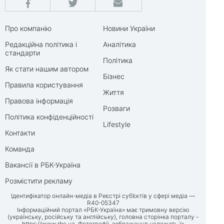
Про компанію
Новини України
Редакційна політика і
Аналітика
стандарти
Політика
Як стати нашим автором
Бізнес
Правила користування
Життя
Правова інформація
Розваги
Політика конфіденційності
Lifestyle
Контакти
Команда
Вакансії в РБК-Україна
Розмістити рекламу
Ідентифікатор онлайн-медіа в Реєстрі суб’єктів у сфері медіа —
R40-05347
Інформаційний портал «РБК-Україна» має тримовну версію
(українську, російську та англійську), головна сторінка порталу -
https://www.rbc.ua
. Фотографії, зображення належать їх