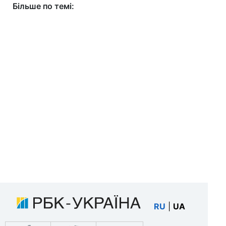
Більше по темі:
RU
|
UA