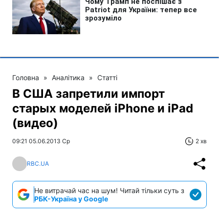
Головна
»
Аналітика
»
Статті
В США запретили импорт
старых моделей iPhone и iPad
(видео)
09:21 05.06.2013 Ср
2 хв
RBC.UA
Не витрачай час на шум! Читай тільки суть з
РБК-Україна у Google