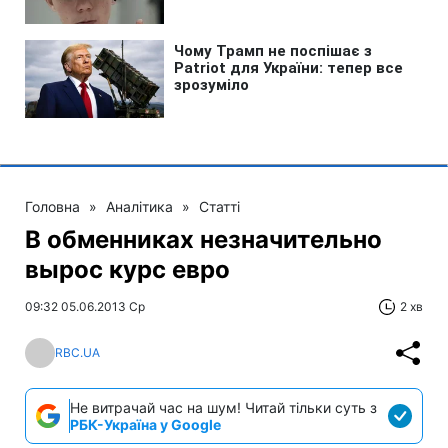
Головна
»
Аналітика
»
Статті
В обменниках незначительно
вырос курс евро
09:32 05.06.2013 Ср
2 хв
RBC.UA
Не витрачай час на шум! Читай тільки суть з
РБК-Україна у Google