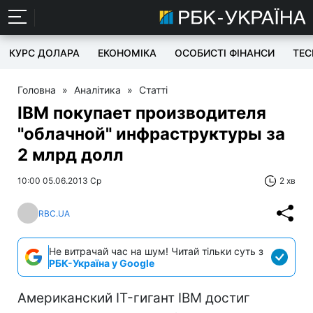
КУРС ДОЛАРА
ЕКОНОМІКА
ОСОБИСТІ ФІНАНСИ
TEC
Головна
»
Аналітика
»
Статті
IBM покупает производителя
"облачной" инфраструктуры за
2 млрд долл
10:00 05.06.2013 Ср
2 хв
RBC.UA
Не витрачай час на шум! Читай тільки суть з
РБК-Україна у Google
Американский IT-гигант IBM достиг