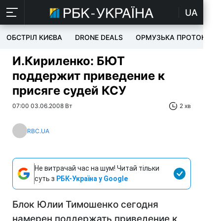
UA
ОБСТРІЛ КИЄВА
DRONE DEALS
ОРМУЗЬКА ПРОТОКА
И.Кириленко: БЮТ
поддержит приведение к
присяге судей КСУ
07:00 03.06.2008 Вт
2 хв
RBC.UA
Не витрачай час на шум! Читай тільки
суть з
РБК-Україна у Google
Блок Юлии Тимошенко сегодня
намерен поддержать приведение к