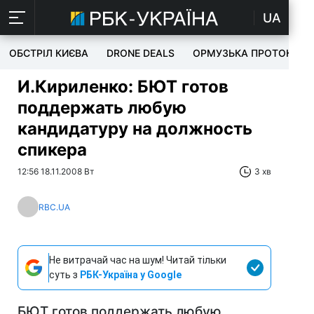
UA
ОБСТРІЛ КИЄВА
DRONE DEALS
ОРМУЗЬКА ПРОТОКА
И.Кириленко: БЮТ готов
поддержать любую
кандидатуру на должность
спикера
12:56 18.11.2008 Вт
3 хв
RBC.UA
Не витрачай час на шум! Читай тільки
суть з
РБК-Україна у Google
БЮТ готов поддержать любую