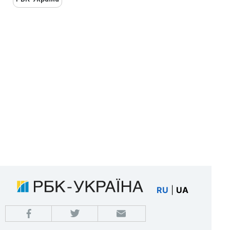
RU
|
UA