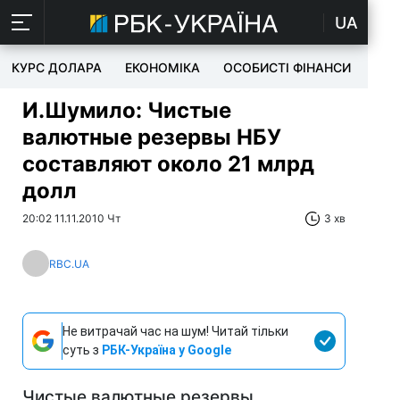
UA
КУРС ДОЛАРА
ЕКОНОМІКА
ОСОБИСТІ ФІНАНСИ
TEC
И.Шумило: Чистые
валютные резервы НБУ
составляют около 21 млрд
долл
20:02 11.11.2010 Чт
3 хв
RBC.UA
Не витрачай час на шум! Читай тільки
суть з
РБК-Україна у Google
Чистые валютные резервы