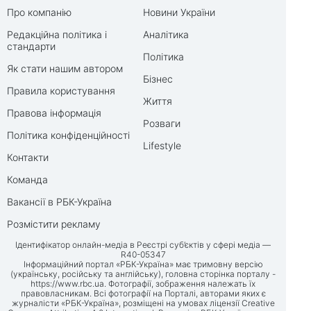
Про компанію
Новини України
Редакційна політика і
Аналітика
стандарти
Політика
Як стати нашим автором
Бізнес
Правила користування
Життя
Правова інформація
Розваги
Політика конфіденційності
Lifestyle
Контакти
Команда
Вакансії в РБК-Україна
Розмістити рекламу
Ідентифікатор онлайн-медіа в Реєстрі суб’єктів у сфері медіа —
R40-05347
Інформаційний портал «РБК-Україна» має тримовну версію
(українську, російську та англійську), головна сторінка порталу -
https://www.rbc.ua
. Фотографії, зображення належать їх
правовласникам. Всі фотографії на Порталі, авторами яких є
журналісти «РБК-Україна», розміщені на умовах ліцензії Creative