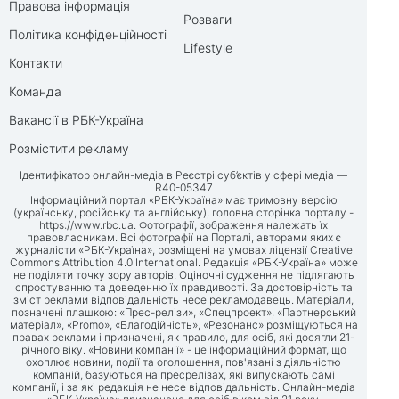
Правова інформація
Розваги
Політика конфіденційності
Lifestyle
Контакти
Команда
Вакансії в РБК-Україна
Розмістити рекламу
Ідентифікатор онлайн-медіа в Реєстрі суб’єктів у сфері медіа —
R40-05347
Інформаційний портал «РБК-Україна» має тримовну версію
(українську, російську та англійську), головна сторінка порталу -
https://www.rbc.ua
. Фотографії, зображення належать їх
правовласникам. Всі фотографії на Порталі, авторами яких є
журналісти «РБК-Україна», розміщені на умовах ліцензії Creative
Commons Attribution 4.0 International. Редакція «РБК-Україна» може
не поділяти точку зору авторів. Оціночні судження не підлягають
спростуванню та доведенню їх правдивості. За достовірність та
зміст реклами відповідальність несе рекламодавець. Матеріали,
позначені плашкою: «Прес-релізи», «Спецпроект», «Партнерський
матеріал», «Promo», «Благодійність», «Резонанс» розміщуються на
правах реклами і призначені, як правило, для осіб, які досягли 21-
річного віку. «Новини компанії» - це інформаційний формат, що
охоплює новини, події та оголошення, пов'язані з діяльністю
компаній, базуються на пресрелізах, які випускають самі
компанії, і за які редакція не несе відповідальність. Онлайн-медіа