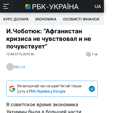
UA
КУРС ДОЛАРА
ЕКОНОМІКА
ОСОБИСТІ ФІНАНСИ
TEC
И.Чоботюк: “Афганистан
кризиса не чувствовал и не
почувствует”
12:48 07.12.2010 Вт
7 хв
RBC.UA
Не витрачай час на шум! Читай тільки
суть з
РБК-Україна у Google
В советское время экономика
Украины была в большей части