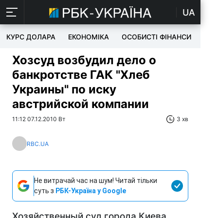
UA
КУРС ДОЛАРА
ЕКОНОМІКА
ОСОБИСТІ ФІНАНСИ
TEC
Хозсуд возбудил дело о
банкротстве ГАК "Хлеб
Украины" по иску
австрийской компании
11:12 07.12.2010 Вт
3 хв
RBC.UA
Не витрачай час на шум! Читай тільки
суть з
РБК-Україна у Google
Хозяйственный суд города Киева