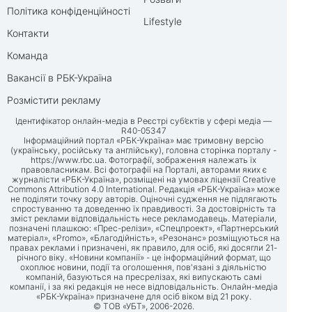
Політика конфіденційності
Lifestyle
Контакти
Команда
Вакансії в РБК-Україна
Розмістити рекламу
Ідентифікатор онлайн-медіа в Реєстрі суб’єктів у сфері медіа —
R40-05347
Інформаційний портал «РБК-Україна» має тримовну версію
(українську, російську та англійську), головна сторінка порталу -
https://www.rbc.ua
. Фотографії, зображення належать їх
правовласникам. Всі фотографії на Порталі, авторами яких є
журналісти «РБК-Україна», розміщені на умовах ліцензії Creative
Commons Attribution 4.0 International. Редакція «РБК-Україна» може
не поділяти точку зору авторів. Оціночні судження не підлягають
спростуванню та доведенню їх правдивості. За достовірність та
зміст реклами відповідальність несе рекламодавець. Матеріали,
позначені плашкою: «Прес-релізи», «Спецпроект», «Партнерський
матеріал», «Promo», «Благодійність», «Резонанс» розміщуються на
правах реклами і призначені, як правило, для осіб, які досягли 21-
річного віку. «Новини компанії» - це інформаційний формат, що
охоплює новини, події та оголошення, пов'язані з діяльністю
компаній, базуються на пресрелізах, які випускають самі
компанії, і за які редакція не несе відповідальність. Онлайн-медіа
«РБК-Україна» призначене для осіб віком від 21 року.
© ТОВ «УБТ», 2006-2026.