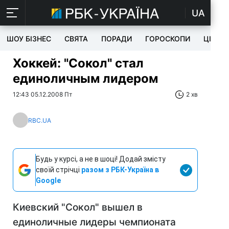
UA
ШОУ БІЗНЕС
СВЯТА
ПОРАДИ
ГОРОСКОПИ
ЦІКАВ
Хоккей: "Сокол" стал
единоличным лидером
12:43 05.12.2008 Пт
2 хв
RBC.UA
Будь у курсі, а не в шоці! Додай змісту
своїй стрічці
разом з РБК-Україна в
Google
Киевский "Сокол" вышел в
единоличные лидеры чемпионата