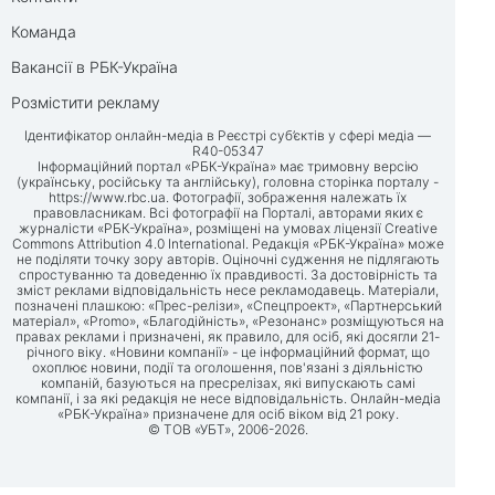
Команда
Вакансії в РБК-Україна
Розмістити рекламу
Ідентифікатор онлайн-медіа в Реєстрі суб’єктів у сфері медіа —
R40-05347
Інформаційний портал «РБК-Україна» має тримовну версію
(українську, російську та англійську), головна сторінка порталу -
https://www.rbc.ua
. Фотографії, зображення належать їх
правовласникам. Всі фотографії на Порталі, авторами яких є
журналісти «РБК-Україна», розміщені на умовах ліцензії Creative
Commons Attribution 4.0 International. Редакція «РБК-Україна» може
не поділяти точку зору авторів. Оціночні судження не підлягають
спростуванню та доведенню їх правдивості. За достовірність та
зміст реклами відповідальність несе рекламодавець. Матеріали,
позначені плашкою: «Прес-релізи», «Спецпроект», «Партнерський
матеріал», «Promo», «Благодійність», «Резонанс» розміщуються на
правах реклами і призначені, як правило, для осіб, які досягли 21-
річного віку. «Новини компанії» - це інформаційний формат, що
охоплює новини, події та оголошення, пов'язані з діяльністю
компаній, базуються на пресрелізах, які випускають самі
компанії, і за які редакція не несе відповідальність. Онлайн-медіа
«РБК-Україна» призначене для осіб віком від 21 року.
© ТОВ «УБТ», 2006-2026.