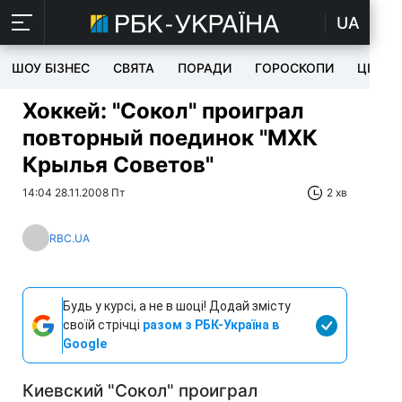
UA
ШОУ БІЗНЕС
СВЯТА
ПОРАДИ
ГОРОСКОПИ
ЦІКАВ
Хоккей: "Сокол" проиграл
повторный поединок "МХК
Крылья Советов"
14:04 28.11.2008 Пт
2 хв
RBC.UA
Будь у курсі, а не в шоці! Додай змісту
своїй стрічці
разом з РБК-Україна в
Google
Киевский "Сокол" проиграл