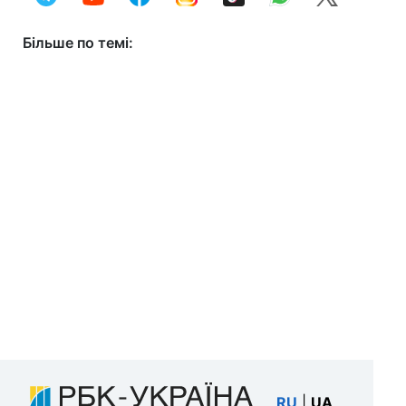
Більше по темі:
RU
|
UA