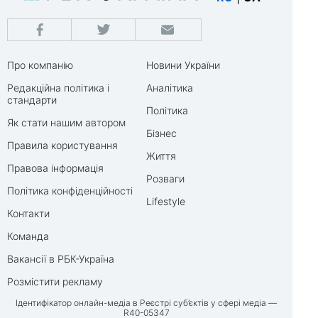
Про компанію
Новини України
Редакційна політика і
Аналітика
стандарти
Політика
Як стати нашим автором
Бізнес
Правила користування
Життя
Правова інформація
Розваги
Політика конфіденційності
Lifestyle
Контакти
Команда
Вакансії в РБК-Україна
Розмістити рекламу
Ідентифікатор онлайн-медіа в Реєстрі суб’єктів у сфері медіа —
R40-05347