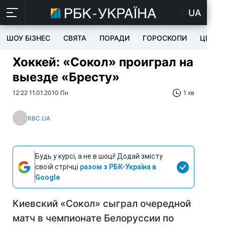
UA
ШОУ БІЗНЕС
СВЯТА
ПОРАДИ
ГОРОСКОПИ
ЦІКАВ
Хоккей: «Сокол» проиграл на
выезде «Бресту»
12:22 11.01.2010 Пн
1 хв
RBC.UA
Будь у курсі, а не в шоці! Додай змісту
своїй стрічці
разом з РБК-Україна в
Google
Киевский «Сокол» сыграл очередной
матч в чемпионате Белоруссии по