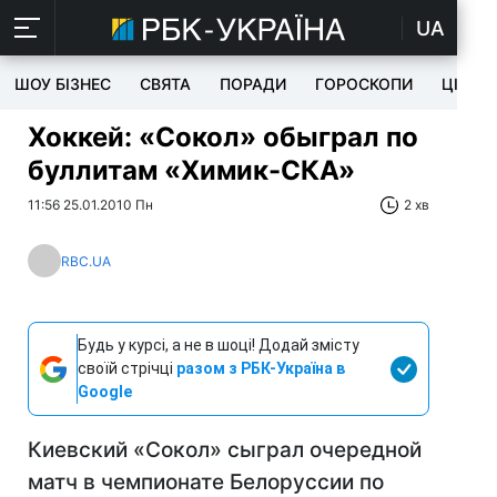
UA
ШОУ БІЗНЕС
СВЯТА
ПОРАДИ
ГОРОСКОПИ
ЦІКАВ
Хоккей: «Сокол» обыграл по
буллитам «Химик-СКА»
11:56 25.01.2010 Пн
2 хв
RBC.UA
Будь у курсі, а не в шоці! Додай змісту
своїй стрічці
разом з РБК-Україна в
Google
Киевский «Сокол» сыграл очередной
матч в чемпионате Белоруссии по