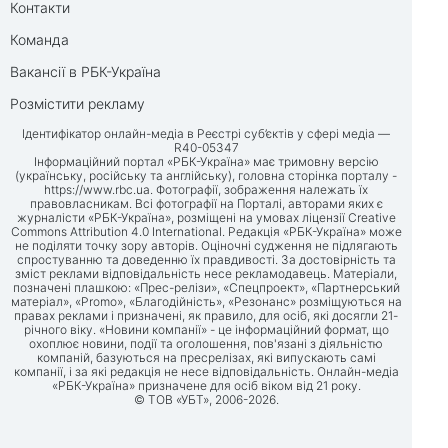
Контакти
Команда
Вакансії в РБК-Україна
Розмістити рекламу
Ідентифікатор онлайн-медіа в Реєстрі суб’єктів у сфері медіа —
R40-05347
Інформаційний портал «РБК-Україна» має тримовну версію
(українську, російську та англійську), головна сторінка порталу -
https://www.rbc.ua
. Фотографії, зображення належать їх
правовласникам. Всі фотографії на Порталі, авторами яких є
журналісти «РБК-Україна», розміщені на умовах ліцензії Creative
Commons Attribution 4.0 International. Редакція «РБК-Україна» може
не поділяти точку зору авторів. Оціночні судження не підлягають
спростуванню та доведенню їх правдивості. За достовірність та
зміст реклами відповідальність несе рекламодавець. Матеріали,
позначені плашкою: «Прес-релізи», «Спецпроект», «Партнерський
матеріал», «Promo», «Благодійність», «Резонанс» розміщуються на
правах реклами і призначені, як правило, для осіб, які досягли 21-
річного віку. «Новини компанії» - це інформаційний формат, що
охоплює новини, події та оголошення, пов'язані з діяльністю
компаній, базуються на пресрелізах, які випускають самі
компанії, і за які редакція не несе відповідальність. Онлайн-медіа
«РБК-Україна» призначене для осіб віком від 21 року.
© ТОВ «УБТ», 2006-2026.