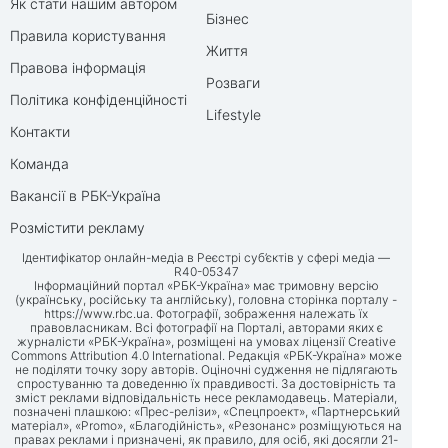
Як стати нашим автором
Бізнес
Правила користування
Життя
Правова інформація
Розваги
Політика конфіденційності
Lifestyle
Контакти
Команда
Вакансії в РБК-Україна
Розмістити рекламу
Ідентифікатор онлайн-медіа в Реєстрі суб’єктів у сфері медіа —
R40-05347
Інформаційний портал «РБК-Україна» має тримовну версію
(українську, російську та англійську), головна сторінка порталу -
https://www.rbc.ua
. Фотографії, зображення належать їх
правовласникам. Всі фотографії на Порталі, авторами яких є
журналісти «РБК-Україна», розміщені на умовах ліцензії Creative
Commons Attribution 4.0 International. Редакція «РБК-Україна» може
не поділяти точку зору авторів. Оціночні судження не підлягають
спростуванню та доведенню їх правдивості. За достовірність та
зміст реклами відповідальність несе рекламодавець. Матеріали,
позначені плашкою: «Прес-релізи», «Спецпроект», «Партнерський
матеріал», «Promo», «Благодійність», «Резонанс» розміщуються на
правах реклами і призначені, як правило, для осіб, які досягли 21-