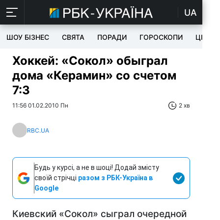
UA
ШОУ БІЗНЕС
СВЯТА
ПОРАДИ
ГОРОСКОПИ
ЦІКАВ
Хоккей: «Сокол» обыграл
дома «Керамин» со счетом
7:3
11:56 01.02.2010 Пн
2 хв
RBC.UA
Будь у курсі, а не в шоці! Додай змісту
своїй стрічці
разом з РБК-Україна в
Google
Киевский «Сокол» сыграл очередной