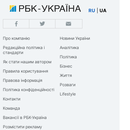
RU
|
UA
Про компанію
Новини України
Редакційна політика і
Аналітика
стандарти
Політика
Як стати нашим автором
Бізнес
Правила користування
Життя
Правова інформація
Розваги
Політика конфіденційності
Lifestyle
Контакти
Команда
Вакансії в РБК-Україна
Розмістити рекламу