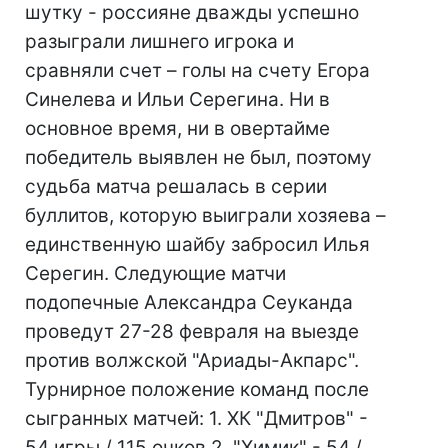
шутку - россияне дважды успешно
разыграли лишнего игрока и
сравняли счет – голы на счету Егора
Синелева и Ильи Серегина. Ни в
основное время, ни в овертайме
победитель выявлен не был, поэтому
судьба матча решалась в серии
буллитов, которую выиграли хозяева –
единственную шайбу забросил Илья
Серегин. Следующие матчи
подопечные Александра Сеуканда
проведут 27-28 февраля на выезде
против волжской "Ариады-Акпарс".
Турнирное положение команд после
сыгранных матчей: 1. ХК "Дмитров" -
54 игры / 115 очков 2. "Химик" - 54 /