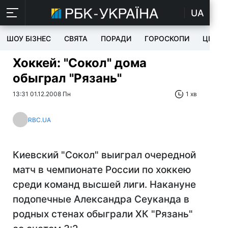
UA
ШОУ БІЗНЕС
СВЯТА
ПОРАДИ
ГОРОСКОПИ
ЦІКАВ
Хоккей: "Сокол" дома
обыграл "Рязань"
13:31 01.12.2008 Пн
1 хв
RBC.UA
Киевский "Сокол" выиграл очередной
матч в чемпионате России по хоккею
среди команд высшей лиги. Накануне
подопечные Александра Сеуканда в
родных стенах обыграли ХК "Рязань"