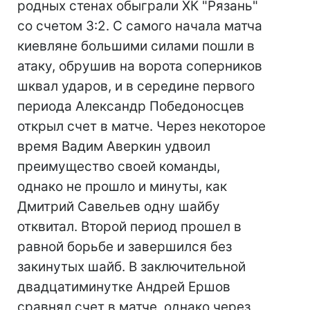
родных стенах обыграли ХК "Рязань"
со счетом 3:2. С самого начала матча
киевляне большими силами пошли в
атаку, обрушив на ворота соперников
шквал ударов, и в середине первого
периода Александр Победоносцев
открыл счет в матче. Через некоторое
время Вадим Аверкин удвоил
преимущество своей команды,
однако не прошло и минуты, как
Дмитрий Савельев одну шайбу
отквитал. Второй период прошел в
равной борьбе и завершился без
закинутых шайб. В заключительной
двадцатиминутке Андрей Ершов
сравнял счет в матче, однако через