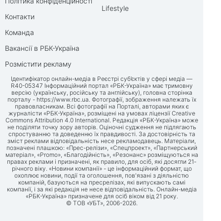
Політика конфіденційності
Lifestyle
Контакти
Команда
Вакансії в РБК-Україна
Розмістити рекламу
Ідентифікатор онлайн-медіа в Реєстрі суб’єктів у сфері медіа —
R40-05347 Інформаційний портал «РБК-Україна» має тримовну
версію (українську, російську та англійську), головна сторінка
порталу -
https://www.rbc.ua
. Фотографії, зображення належать їх
правовласникам. Всі фотографії на Порталі, авторами яких є
журналісти «РБК-Україна», розміщені на умовах ліцензії Creative
Commons Attribution 4.0 International. Редакція «РБК-Україна» може
не поділяти точку зору авторів. Оціночні судження не підлягають
спростуванню та доведенню їх правдивості. За достовірність та
зміст реклами відповідальність несе рекламодавець. Матеріали,
позначені плашкою: «Прес-релізи», «Спецпроект», «Партнерський
матеріал», «Promo», «Благодійність», «Резонанс» розміщуються на
правах реклами і призначені, як правило, для осіб, які досягли 21-
річного віку. «Новини компанії» - це інформаційний формат, що
охоплює новини, події та оголошення, пов'язані з діяльністю
компаній, базуються на пресрелізах, які випускають самі
компанії, і за які редакція не несе відповідальність. Онлайн-медіа
«РБК-Україна» призначене для осіб віком від 21 року.
© ТОВ «УБТ», 2006-2026.