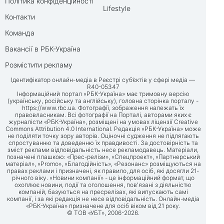
Політика конфіденційності
Lifestyle
Контакти
Команда
Вакансії в РБК-Україна
Розмістити рекламу
Ідентифікатор онлайн-медіа в Реєстрі суб’єктів у сфері медіа —
R40-05347
Інформаційний портал «РБК-Україна» має тримовну версію
(українську, російську та англійську), головна сторінка порталу -
https://www.rbc.ua
. Фотографії, зображення належать їх
правовласникам. Всі фотографії на Порталі, авторами яких є
журналісти «РБК-Україна», розміщені на умовах ліцензії Creative
Commons Attribution 4.0 International. Редакція «РБК-Україна» може
не поділяти точку зору авторів. Оціночні судження не підлягають
спростуванню та доведенню їх правдивості. За достовірність та
зміст реклами відповідальність несе рекламодавець. Матеріали,
позначені плашкою: «Прес-релізи», «Спецпроект», «Партнерський
матеріал», «Promo», «Благодійність», «Резонанс» розміщуються на
правах реклами і призначені, як правило, для осіб, які досягли 21-
річного віку. «Новини компанії» - це інформаційний формат, що
охоплює новини, події та оголошення, пов'язані з діяльністю
компаній, базуються на пресрелізах, які випускають самі
компанії, і за які редакція не несе відповідальність. Онлайн-медіа
«РБК-Україна» призначене для осіб віком від 21 року.
© ТОВ «УБТ», 2006-2026.