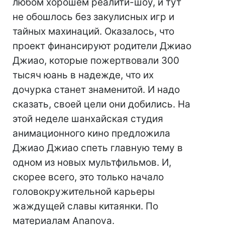
любом хорошем реалити-шоу, и тут
не обошлось без закулисных игр и
тайных махинаций. Оказалось, что
проект финансируют родители Джиао
Джиао, которые пожертвовали 300
тысяч юань в надежде, что их
дочурка станет знаменитой. И надо
сказать, своей цели они добились. На
этой неделе шанхайская студия
анимационного кино предложила
Джиао Джиао спеть главную тему в
одном из новых мультфильмов. И,
скорее всего, это только начало
головокружительной карьеры
жаждущей славы китаянки. По
материалам Ananova.