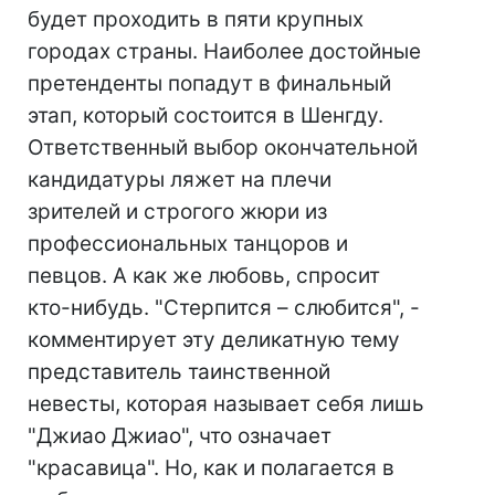
будет проходить в пяти крупных
городах страны. Наиболее достойные
претенденты попадут в финальный
этап, который состоится в Шенгду.
Ответственный выбор окончательной
кандидатуры ляжет на плечи
зрителей и строгого жюри из
профессиональных танцоров и
певцов. А как же любовь, спросит
кто-нибудь. "Стерпится – слюбится", -
комментирует эту деликатную тему
представитель таинственной
невесты, которая называет себя лишь
"Джиао Джиао", что означает
"красавица". Но, как и полагается в