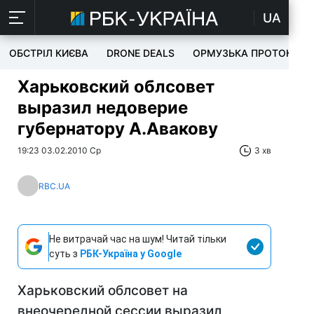
UA
ОБСТРІЛ КИЄВА
DRONE DEALS
ОРМУЗЬКА ПРОТОКА
Харьковский облсовет
выразил недоверие
губернатору А.Авакову
19:23 03.02.2010 Ср
3 хв
RBC.UA
Не витрачай час на шум! Читай тільки
суть з
РБК-Україна у Google
Харьковский облсовет на
внеочередной сессии выразил