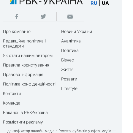
RU
|
UA
Про компанію
Новини України
Редакційна політика і
Аналітика
стандарти
Політика
Як стати нашим автором
Бізнес
Правила користування
Життя
Правова інформація
Розваги
Політика конфіденційності
Lifestyle
Контакти
Команда
Вакансії в РБК-Україна
Розмістити рекламу
Ідентифікатор онлайн-медіа в Реєстрі суб’єктів у сфері медіа —