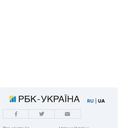
RU
|
UA