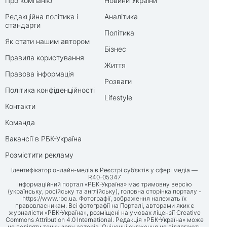
Про компанію
Новини України
Редакційна політика і
Аналітика
стандарти
Політика
Як стати нашим автором
Бізнес
Правила користування
Життя
Правова інформація
Розваги
Політика конфіденційності
Lifestyle
Контакти
Команда
Вакансії в РБК-Україна
Розмістити рекламу
Ідентифікатор онлайн-медіа в Реєстрі суб’єктів у сфері медіа —
R40-05347
Інформаційний портал «РБК-Україна» має тримовну версію
(українську, російську та англійську), головна сторінка порталу -
https://www.rbc.ua
. Фотографії, зображення належать їх
правовласникам. Всі фотографії на Порталі, авторами яких є
журналісти «РБК-Україна», розміщені на умовах ліцензії Creative
Commons Attribution 4.0 International. Редакція «РБК-Україна» може
не поділяти точку зору авторів. Оціночні судження не підлягають