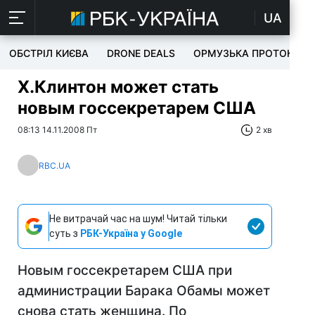
UA
ОБСТРІЛ КИЄВА
DRONE DEALS
ОРМУЗЬКА ПРОТОКА
Х.Клинтон может стать
новым госсекретарем США
08:13 14.11.2008 Пт
2 хв
RBC.UA
Не витрачай час на шум! Читай тільки
суть з
РБК-Україна у Google
Новым госсекретарем США при
администрации Барака Обамы может
снова стать женщина. По