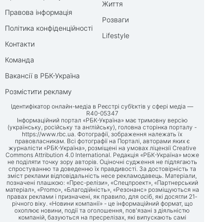
Життя
Правова інформація
Розваги
Політика конфіденційності
Lifestyle
Контакти
Команда
Вакансії в РБК-Україна
Розмістити рекламу
Ідентифікатор онлайн-медіа в Реєстрі суб’єктів у сфері медіа —
R40-05347
Інформаційний портал «РБК-Україна» має тримовну версію
(українську, російську та англійську), головна сторінка порталу -
https://www.rbc.ua
. Фотографії, зображення належать їх
правовласникам. Всі фотографії на Порталі, авторами яких є
журналісти «РБК-Україна», розміщені на умовах ліцензії Creative
Commons Attribution 4.0 International. Редакція «РБК-Україна» може
не поділяти точку зору авторів. Оціночні судження не підлягають
спростуванню та доведенню їх правдивості. За достовірність та
зміст реклами відповідальність несе рекламодавець. Матеріали,
позначені плашкою: «Прес-релізи», «Спецпроект», «Партнерський
матеріал», «Promo», «Благодійність», «Резонанс» розміщуються на
правах реклами і призначені, як правило, для осіб, які досягли 21-
річного віку. «Новини компанії» - це інформаційний формат, що
охоплює новини, події та оголошення, пов'язані з діяльністю
компаній, базуються на пресрелізах, які випускають самі