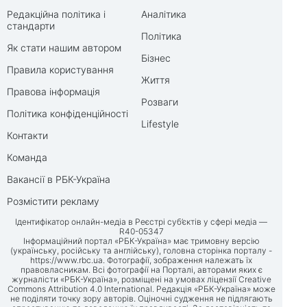
Редакційна політика і
Аналітика
стандарти
Політика
Як стати нашим автором
Бізнес
Правила користування
Життя
Правова інформація
Розваги
Політика конфіденційності
Lifestyle
Контакти
Команда
Вакансії в РБК-Україна
Розмістити рекламу
Ідентифікатор онлайн-медіа в Реєстрі суб’єктів у сфері медіа —
R40-05347
Інформаційний портал «РБК-Україна» має тримовну версію
(українську, російську та англійську), головна сторінка порталу -
https://www.rbc.ua
. Фотографії, зображення належать їх
правовласникам. Всі фотографії на Порталі, авторами яких є
журналісти «РБК-Україна», розміщені на умовах ліцензії Creative
Commons Attribution 4.0 International. Редакція «РБК-Україна» може
не поділяти точку зору авторів. Оціночні судження не підлягають