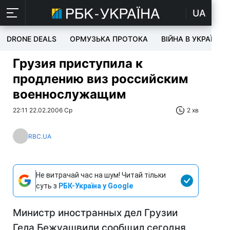
UA
DRONE DEALS
ОРМУЗЬКА ПРОТОКА
ВІЙНА В УКРАЇНІ
Грузия приступила к
продлению виз российским
военнослужащим
22:11 22.02.2006 Ср
2 хв
RBC.UA
Не витрачай час на шум! Читай тільки
суть з
РБК-Україна у Google
Министр иностранных дел Грузии
Гела Бежуашвили сообщил сегодня,