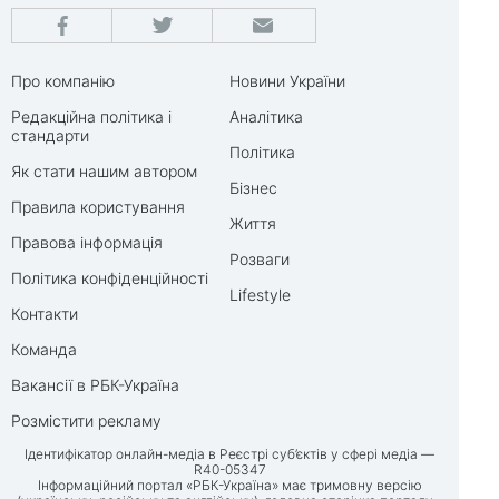
Про компанію
Новини України
Редакційна політика і
Аналітика
стандарти
Політика
Як стати нашим автором
Бізнес
Правила користування
Життя
Правова інформація
Розваги
Політика конфіденційності
Lifestyle
Контакти
Команда
Вакансії в РБК-Україна
Розмістити рекламу
Ідентифікатор онлайн-медіа в Реєстрі суб’єктів у сфері медіа —
R40-05347
Інформаційний портал «РБК-Україна» має тримовну версію