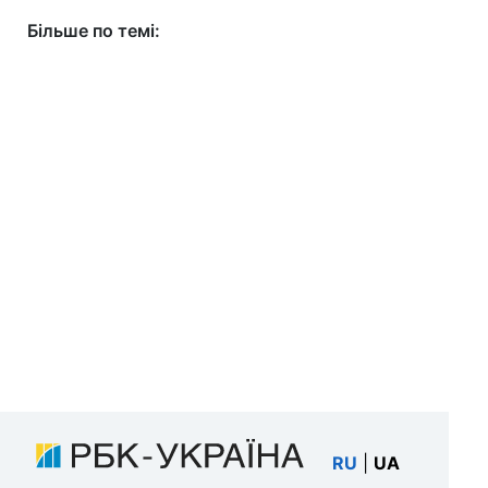
Більше по темі:
RU
|
UA