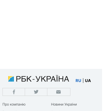
RU
|
UA
Про компанію
Новини України