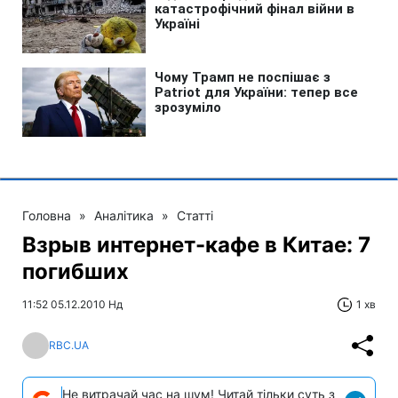
Головна
»
Аналітика
»
Статті
Взрыв интернет-кафе в Китае: 7
погибших
11:52 05.12.2010 Нд
1 хв
RBC.UA
Не витрачай час на шум! Читай тільки суть з