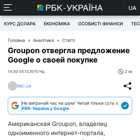
UA
КУРС ДОЛАРА
ЕКОНОМІКА
ОСОБИСТІ ФІНАНСИ
TEC
Головна
»
Аналітика
»
Статті
Groupon отвергла предложение
Google о своей покупке
14:30 05.12.2010 Нд
2 хв
RBC.UA
Не витрачай час на шум! Читай тільки суть з
РБК-Україна у Google
Американская Groupon, владелец
одноименного интернет-портала,