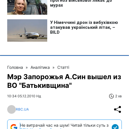
Головна
»
Аналітика
»
Статті
Мэр Запорожья А.Син вышел из
ВО "Батькивщина"
10:34 05.12.2010 Нд
2 хв
RBC.UA
Не витрачай час на шум! Читай тільки суть з