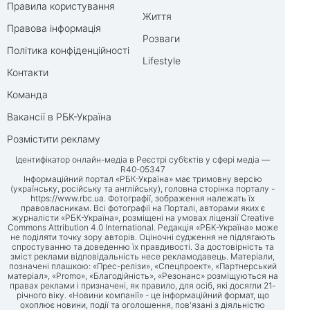
Правила користування
Життя
Правова інформація
Розваги
Політика конфіденційності
Lifestyle
Контакти
Команда
Вакансії в РБК-Україна
Розмістити рекламу
Ідентифікатор онлайн-медіа в Реєстрі суб’єктів у сфері медіа —
R40-05347
Інформаційний портал «РБК-Україна» має тримовну версію
(українську, російську та англійську), головна сторінка порталу -
https://www.rbc.ua
. Фотографії, зображення належать їх
правовласникам. Всі фотографії на Порталі, авторами яких є
журналісти «РБК-Україна», розміщені на умовах ліцензії Creative
Commons Attribution 4.0 International. Редакція «РБК-Україна» може
не поділяти точку зору авторів. Оціночні судження не підлягають
спростуванню та доведенню їх правдивості. За достовірність та
зміст реклами відповідальність несе рекламодавець. Матеріали,
позначені плашкою: «Прес-релізи», «Спецпроект», «Партнерський
матеріал», «Promo», «Благодійність», «Резонанс» розміщуються на
правах реклами і призначені, як правило, для осіб, які досягли 21-
річного віку. «Новини компанії» - це інформаційний формат, що
охоплює новини, події та оголошення, пов'язані з діяльністю