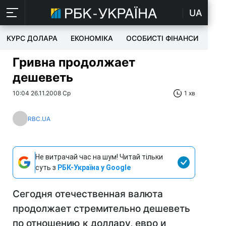
UA
КУРС ДОЛАРА
ЕКОНОМІКА
ОСОБИСТІ ФІНАНСИ
TEC
Гривна продолжает
дешеветь
10:04 26.11.2008 Ср
1 хв
RBC.UA
Не витрачай час на шум! Читай тільки
суть з
РБК-Україна у Google
Сегодня отечественная валюта
продолжает стремительно дешеветь
по отношению к доллару, евро и