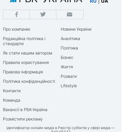
RU
|
UA
Про компанію
Новини України
Редакційна політика і
Аналітика
стандарти
Політика
Як стати нашим автором
Бізнес
Правила користування
Життя
Правова інформація
Розваги
Політика конфіденційності
Lifestyle
Контакти
Команда
Вакансії в РБК-Україна
Розмістити рекламу
Ідентифікатор онлайн-медіа в Реєстрі суб’єктів у сфері медіа —
R40-05347