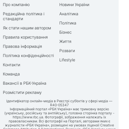
Про компанію
Новини України
Редакційна політика і
Аналітика
стандарти
Політика
Як стати нашим автором
Бізнес
Правила користування
Життя
Правова інформація
Розваги
Політика конфіденційності
Lifestyle
Контакти
Команда
Вакансії в РБК-Україна
Розмістити рекламу
Ідентифікатор онлайн-медіа в Реєстрі суб’єктів у сфері медіа —
R40-05347
Інформаційний портал «РБК-Україна» має тримовну версію
(українську, російську та англійську), головна сторінка порталу -
https://www.rbc.ua
. Фотографії, зображення належать їх
правовласникам. Всі фотографії на Порталі, авторами яких є
журналісти «РБК-Україна», розміщені на умовах ліцензії Creative