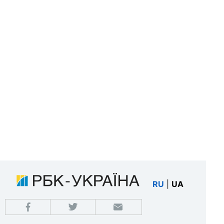
RU
|
UA