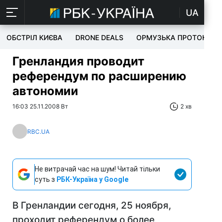
UA
ОБСТРІЛ КИЄВА
DRONE DEALS
ОРМУЗЬКА ПРОТОКА
Гренландия проводит
референдум по расширению
автономии
16:03 25.11.2008 Вт
2 хв
RBC.UA
Не витрачай час на шум! Читай тільки
суть з
РБК-Україна у Google
В Гренландии сегодня, 25 ноября,
проходит референдум о более