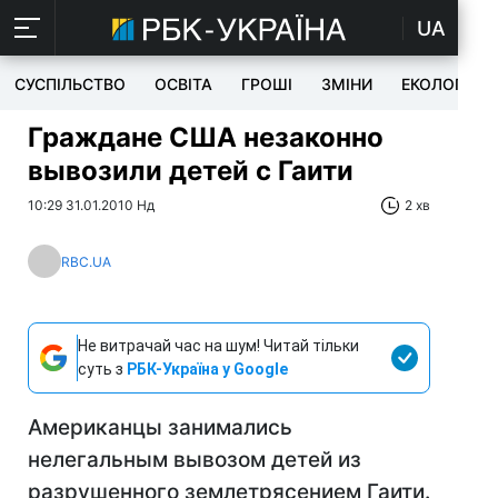
UA
СУСПІЛЬСТВО
ОСВІТА
ГРОШІ
ЗМІНИ
ЕКОЛОГІЯ
Граждане США незаконно
вывозили детей с Гаити
10:29 31.01.2010 Нд
2 хв
RBC.UA
Не витрачай час на шум! Читай тільки
суть з
РБК-Україна у Google
Американцы занимались
нелегальным вывозом детей из
разрушенного землетрясением Гаити.