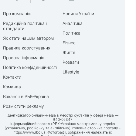
Про компанію
Новини України
Редакційна політика і
Аналітика
стандарти
Політика
Як стати нашим автором
Бізнес
Правила користування
Життя
Правова інформація
Розваги
Політика конфіденційності
Lifestyle
Контакти
Команда
Вакансії в РБК-Україна
Розмістити рекламу
Ідентифікатор онлайн-медіа в Реєстрі суб’єктів у сфері медіа —
R40-05347
Інформаційний портал «РБК-Україна» має тримовну версію
(українську, російську та англійську), головна сторінка порталу -
https://www.rbc.ua
. Фотографії, зображення належать їх