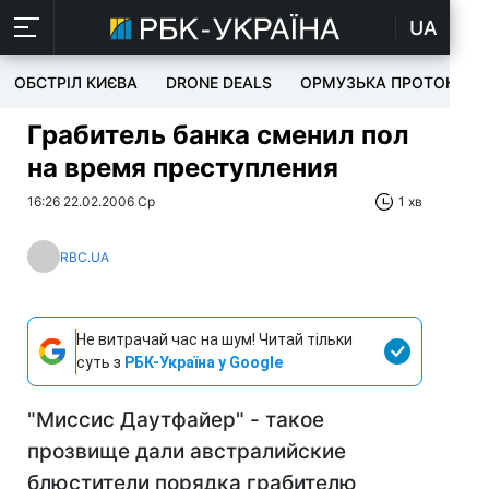
UA
ОБСТРІЛ КИЄВА
DRONE DEALS
ОРМУЗЬКА ПРОТОКА
Грабитель банка сменил пол
на время преступления
16:26 22.02.2006 Ср
1 хв
RBC.UA
Не витрачай час на шум! Читай тільки
суть з
РБК-Україна у Google
"Миссис Даутфайер" - такое
прозвище дали австралийские
блюстители порядка грабителю