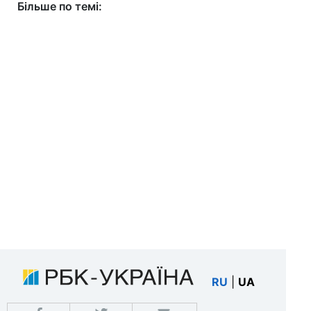
Більше по темі:
RU
|
UA