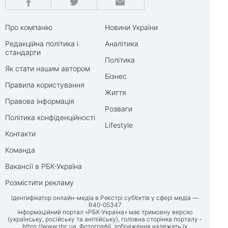
Про компанію
Новини України
Редакційна політика і
Аналітика
стандарти
Політика
Як стати нашим автором
Бізнес
Правила користування
Життя
Правова інформація
Розваги
Політика конфіденційності
Lifestyle
Контакти
Команда
Вакансії в РБК-Україна
Розмістити рекламу
Ідентифікатор онлайн-медіа в Реєстрі суб’єктів у сфері медіа —
R40-05347
Інформаційний портал «РБК-Україна» має тримовну версію
(українську, російську та англійську), головна сторінка порталу -
https://www.rbc.ua
. Фотографії, зображення належать їх