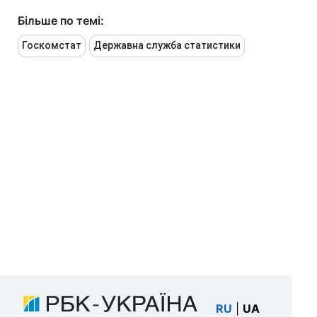
Більше по темі:
Госкомстат
Державна служба статистики
RU
|
UA